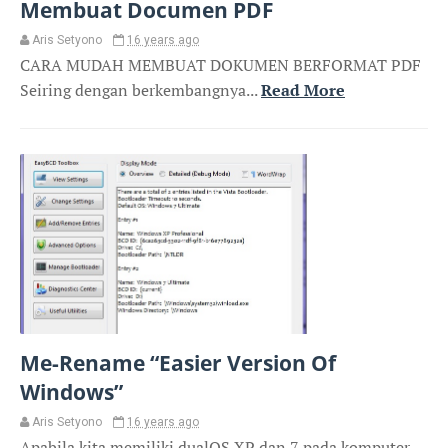
Membuat Documen PDF
Aris Setyono
16 years ago
CARA MUDAH MEMBUAT DOKUMEN BERFORMAT PDF
Seiring dengan berkembangnya...
Read More
Me-Rename “Easier Version Of
Windows”
Aris Setyono
16 years ago
Apabila kita memiliki dualOS XP dan 7 pada komputer