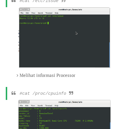
#cat /etc/issue
Melihat informasi Processor
#cat /proc/cpuinfo