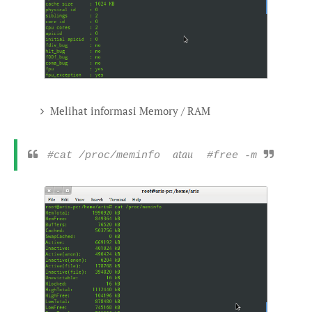
Melihat informasi Memory / RAM
atau
#cat /proc/meminfo
#free -m