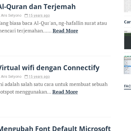
Al-Quran dan Terjemah
Aris Setyono
15 years ago
Car
ang biasa baca Al-Qur'an, ng-hafallin surat atau
encari terjemahan......
Read More
Virtual wifi dengan Connectify
Aris Setyono
15 years ago
ni adalah salah satu cara untuk membuat sebuah
FAC
otspot menggunakan...
Read More
Mengubah Font Default Microsoft