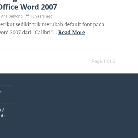
Office Word 2007
Aris Setyono
15 years ago
erikut sedikit trik merubah default font pada
ord 2007 dari “Calibri”...
Read More
Page 1 of 6
n
 /
 di