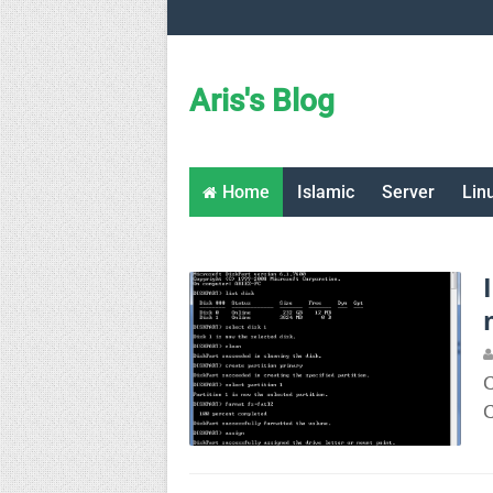
Aris's Blog
Home
Islamic
Server
Lin
C
C