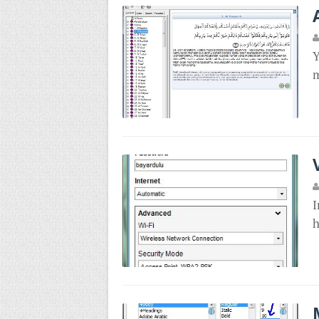
Y
m
I
h