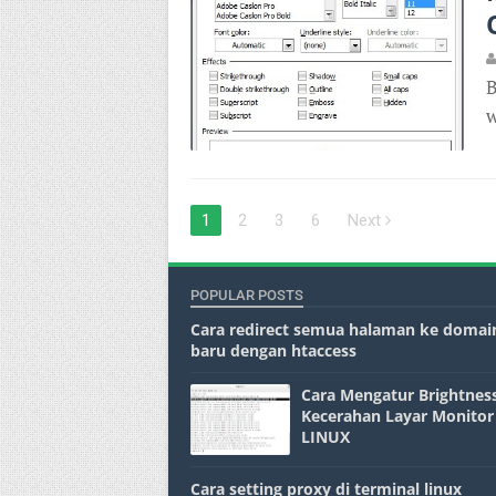
B
w
1
2
3
6
Next
POPULAR POSTS
Cara redirect semua halaman ke domai
baru dengan htaccess
Cara Mengatur Brightness
Kecerahan Layar Monitor
LINUX
Cara setting proxy di terminal linux