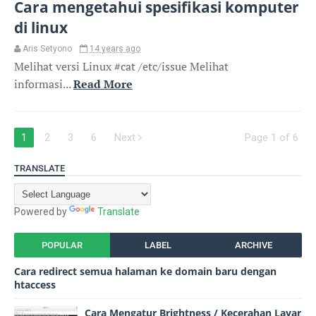
Cara mengetahui spesifikasi komputer
di linux
Aris Setyono
14 years ago
Melihat versi Linux #cat /etc/issue Melihat
informasi...
Read More
1
2
3
6
Next
Page 1 of 6
TRANSLATE
Powered by
Translate
POPULAR
LABEL
ARCHIVE
Cara redirect semua halaman ke domain baru dengan
htaccess
Cara Mengatur Brightness / Kecerahan Layar