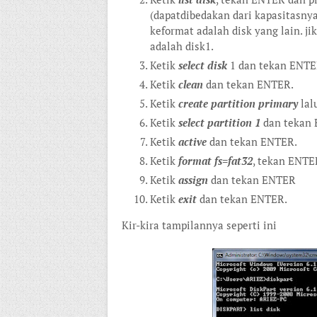
(dapat
dibedakan dari kapasitasnya
keformat adalah disk yang lain. j
adalah disk1.
Ketik
select disk
1 dan tekan ENTE
Ketik
clean
dan tekan ENTER.
Ketik
create partition primary
lal
Ketik
select partition 1
dan tekan 
Ketik
active
dan tekan ENTER.
Ketik
format fs=fat32
, tekan ENTE
Ketik
assign
dan tekan ENTER
Ketik
exit
dan tekan ENTER.
Kir-kira tampilannya seperti ini