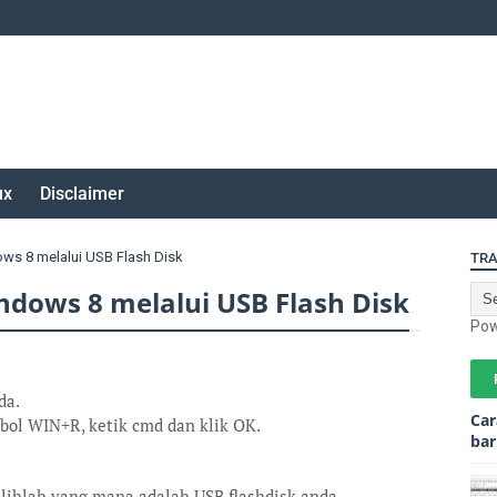
ux
Disclaimer
ows 8 melalui USB Flash Disk
TRA
ndows 8 melalui USB Flash Disk
Pow
da.
Car
bol WIN+R, ketik cmd dan klik OK.
bar
ilihlah yang mana adalah USB flashdisk anda,