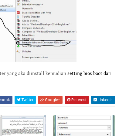
uter yang aka diinstall kemudian
setting bios boot dari
ebook
Twitter
Google+
Pinterest
Linkedin