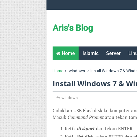
Aris's Blog
Home
Islamic
Server
Lin
Home
windows
Install Windows 7 & Wind
Install Windows 7 & Wi
windows
Colokkan USB Flaskdisk ke komputer an
Masuk
Command Prompt
atau tekan tom
Ketik
diskpart
dan tekan ENTER.
Ketik
list disk
, tekan ENTER dan p