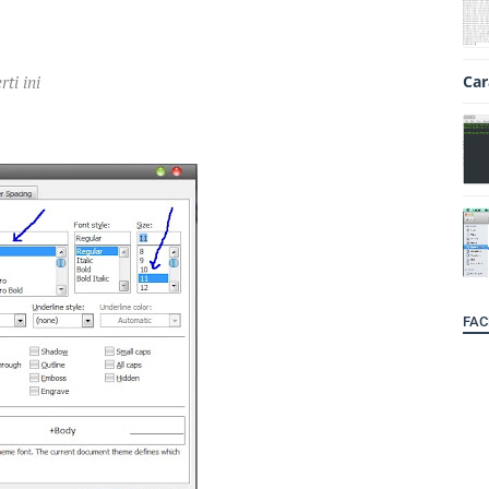
ti ini
Car
FAC