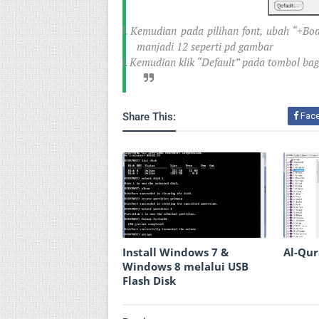
3.
Kemudian pada pilihan font, ubah “+Bo
manjadi 12 seperti pd gambar
4.
Kemudian klik “Default” pada tombol bag
Share This:
Fac
Install Windows 7 &
Al-Qu
Windows 8 melalui USB
Flash Disk