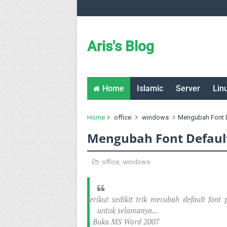
Aris's Blog
Home
Islamic
Server
Lin
Home
office
windows
Mengubah Font D
Mengubah Font Default
office
,
windows
Berikut sedikit trik merubah default fon
untuk selamanya...
1. Buka MS Word 2007