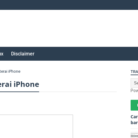
ux
Disclaimer
erai iPhone
TRA
rai iPhone
Pow
Car
bar