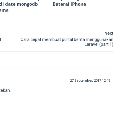
di date mongodb
Baterai iPhone
lama
Next
H
Cara cepat membuat portal berita menggunakan
Laravel (part 1)
27 September, 2017 12:45
tekan...