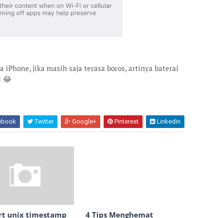
iPhone, jika masih saja terasa boros, artinya baterai
u 😂
ebook
Twitter
Google+
Pinterest
Linkedin
rt unix timestamp
4 Tips Menghemat