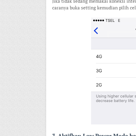
Jika tidak sedang memakai koneksi inte
caranya buka setting kemudian pilih cellu
3. Aktifkan Low Power Mode ba