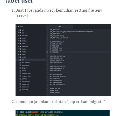
tabel user
Buat tabel pada mysql kemudian setting file .env
laravel
kemudian jalankan perintah “php artisan migrate”