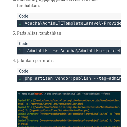
tambahkan:
1
Acacha\AdminLTETemplateLaravel\Providers
Pada Alias, tambahkan:
1
'AdminLTE' => Acacha\AdminLTETemplateLar
Jalankan perintah :
1
php artisan vendor:publish --tag=adminlt