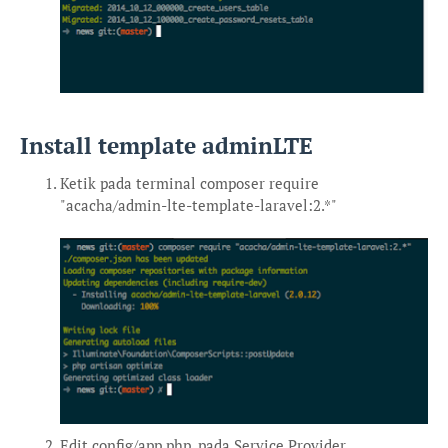
Install template adminLTE
Ketik pada terminal composer require
"acacha/admin-lte-template-laravel:2.*"
Edit config/app.php, pada Service Provider