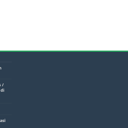
n
 /
 di
asi