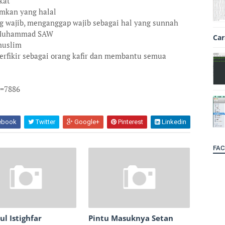
kat
mkan yang halal
g wajib, menganggap wajib sebagai hal yang sunnah
i Muhammad SAW
Car
muslim
berfikir sebagai orang kafir dan membantu semua
t=7886
ebook
Twitter
Google+
Pinterest
Linkedin
FAC
ul Istighfar
Pintu Masuknya Setan