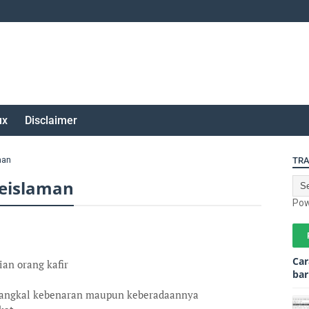
ux
Disclaimer
man
TRA
Keislaman
Pow
Car
an orang kafir
bar
yangkal kebenaran maupun keberadaannya