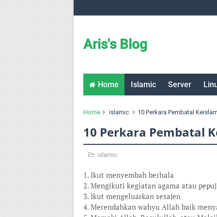
Aris's Blog
Home
Islamic
Server
Lin
Home
islamic
10 Perkara Pembatal Keisla
10 Perkara Pembatal 
islamic
1. Ikut menyembah berhala
2. Mengikuti kegiatan agama atau pepuji
3. Ikut mengeluarkan sesajen
4. Merendahkan wahyu Allah baik men